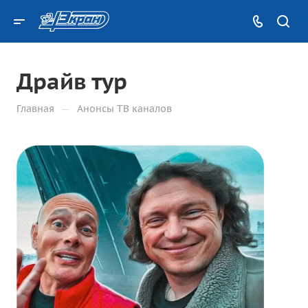
Драйв тур
—
Главная
Анонсы ТВ каналов